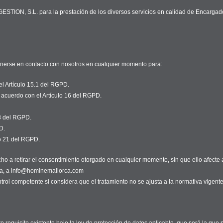
ION, S.L. para la prestación de los diversos servicios en calidad de Encargados
onerse en contacto con nosotros en cualquier momento para:
el Artículo 15.1 del RGPD.
 acuerdo con el Artículo 16 del RGPD.
18 del RGPD.
D.
lo 21 del RGPD.
o a retirar el consentimiento otorgado en cualquier momento, sin que ello afecte a 
da, a info@hominemallorca.com
rol competente si considera que el tratamiento no se ajusta a la normativa vigente
 requisito existente bajo la ley de protección de datos aplicable, que será la que p