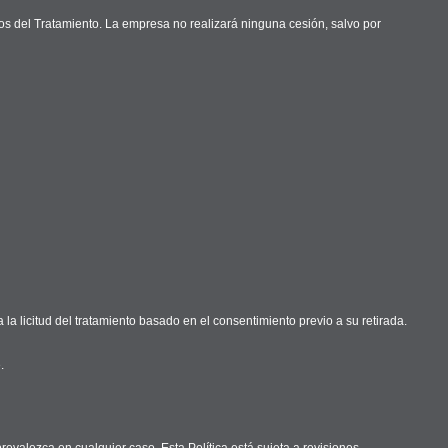
 del Tratamiento. La empresa no realizará ninguna cesión, salvo por
la licitud del tratamiento basado en el consentimiento previo a su retirada.
.
revalezca en cualquier caso. Esta Política está sujeta a revisiones