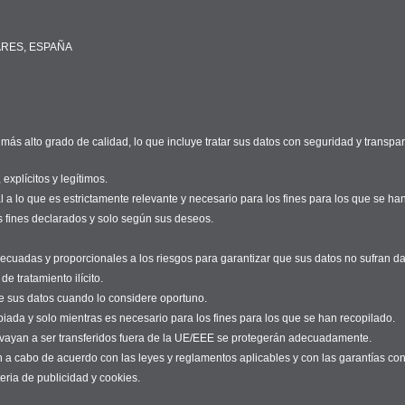
EARES, ESPAÑA
s alto grado de calidad, lo que incluye tratar sus datos con seguridad y transpar
explícitos y legítimos.
 a lo que es estrictamente relevante y necesario para los fines para los que se ha
s fines declarados y solo según sus deseos.
ecuadas y proporcionales a los riesgos para garantizar que sus datos no sufran da
de tratamiento ilícito.
e sus datos cuando lo considere oportuno.
da y solo mientras es necesario para los fines para los que se han recopilado.
s vayan a ser transferidos fuera de la UE/EEE se protegerán adecuadamente.
an a cabo de acuerdo con las leyes y reglamentos aplicables y con las garantías c
eria de publicidad y cookies.