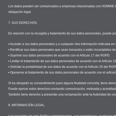
Los datos pueden ser comunicados a empresas relacionadas con HOMINE GEST
obligación legal.
7. SUS DERECHOS.
En relación con la recogida y tratamiento de sus datos personales, puede p
• Acceder a sus datos personales y a cualquier otra información indicada en 
• Rectificar sus datos personales que sean inexactos o estén incompletos de
• Suprimir sus datos personales de acuerdo con el Artículo 17 del RGPD.
• Limitar el tratamiento de sus datos personales de acuerdo con el Artículo 
• Solicitar la portabilidad de sus datos de acuerdo con el Artículo 20 del RGP
• Oponerse al tratamiento de sus datos personales de acuerdo con el artícu
Si ha otorgado su consentimiento para alguna finalidad concreta, tiene derech
Puede ejercer estos derechos enviando comunicación, motivada y acredita
También tiene derecho a presentar una reclamación ante la Autoridad de cont
8. INFORMACIÓN LEGAL.
Los requisitos de esta Política complementan, y no reemplazan, cualquier otro