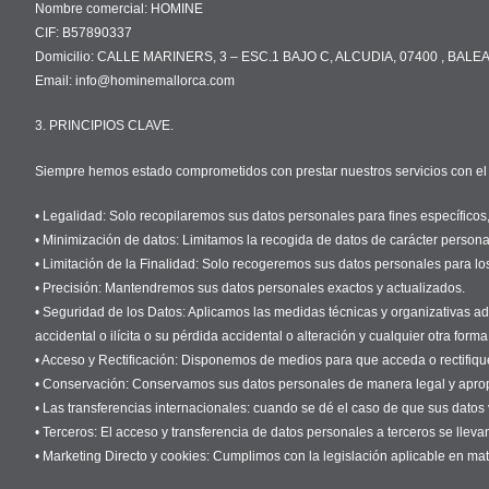
Nombre comercial: HOMINE
CIF: B57890337
Domicilio: CALLE MARINERS, 3 – ESC.1 BAJO C, ALCUDIA, 07400 , BAL
Email: info@hominemallorca.com
3. PRINCIPIOS CLAVE.
Siempre hemos estado comprometidos con prestar nuestros servicios con el má
• Legalidad: Solo recopilaremos sus datos personales para fines específicos, 
• Minimización de datos: Limitamos la recogida de datos de carácter personal
• Limitación de la Finalidad: Solo recogeremos sus datos personales para lo
• Precisión: Mantendremos sus datos personales exactos y actualizados.
• Seguridad de los Datos: Aplicamos las medidas técnicas y organizativas ad
accidental o ilícita o su pérdida accidental o alteración y cualquier otra forma 
• Acceso y Rectificación: Disponemos de medios para que acceda o rectifiqu
• Conservación: Conservamos sus datos personales de manera legal y apropia
• Las transferencias internacionales: cuando se dé el caso de que sus dato
• Terceros: El acceso y transferencia de datos personales a terceros se llev
• Marketing Directo y cookies: Cumplimos con la legislación aplicable en mat